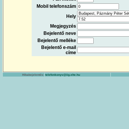
Mobil telefonszám
Hely
Megjegyzés
Bejelentő neve
Bejelentő melléke
Bejelentő e-mail
címe
Hibabejelentés:
telefonkonyv@iig.elte.hu