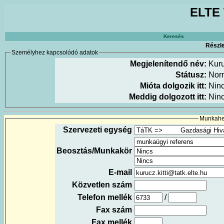
ELTE 
Keresés
Részle
Személyhez kapcsolódó adatok
Megjelenítendő név:
Kuru
Státusz:
Nor
Mióta dolgozik itt:
Nin
Meddig dolgozott itt:
Nin
Munkahel
Szervezeti egység
Beosztás/Munkakör
E-mail
Közvetlen szám
Telefon mellék
/
Fax szám
Fax mellék