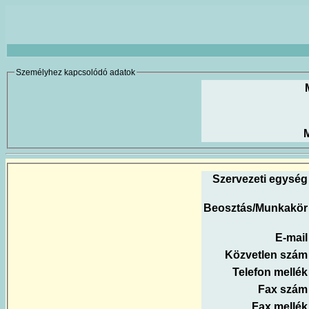
Személyhez kapcsolódó adatok
M
Szervezeti egység
Beosztás/Munkakör
E-mail
Közvetlen szám
Telefon mellék
Fax szám
Fax mellék