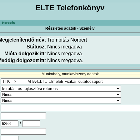
ELTE Telefonkönyv
Keresés
Részletes adatok - Személy
Megjelenítendő név:
Trombitás Norbert
Státusz:
Nincs megadva
Mióta dolgozik itt:
Nincs megadva.
eddig dolgozott itt:
Nincs megadva.
Munkahely, munkaviszony adatok
/