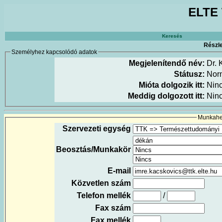
ELTE 
Keresés
Részle
Személyhez kapcsolódó adatok
Megjelenítendő név:
Dr. 
Státusz:
Nor
Mióta dolgozik itt:
Nin
Meddig dolgozott itt:
Nin
Munkahel
Szervezeti egység
Beosztás/Munkakör
E-mail
Közvetlen szám
Telefon mellék
/
Fax szám
Fax mellék