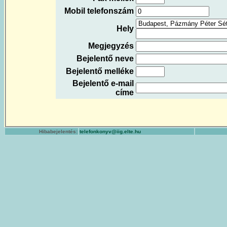
Mobil telefonszám
Hely
Megjegyzés
Bejelentő neve
Bejelentő melléke
Bejelentő e-mail
címe
Hibabejelentés:
telefonkonyv@iig.elte.hu