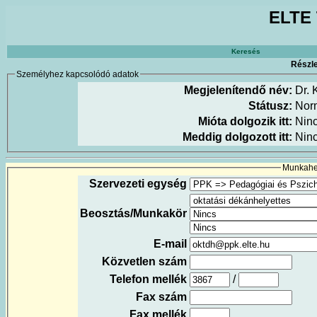
ELTE 
Keresés
Részle
Személyhez kapcsolódó adatok
Megjelenítendő név:
Dr. 
Státusz:
Nor
Mióta dolgozik itt:
Nin
Meddig dolgozott itt:
Nin
Munkahel
Szervezeti egység
Beosztás/Munkakör
E-mail
Közvetlen szám
Telefon mellék
/
Fax szám
Fax mellék