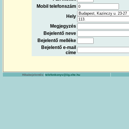
Mobil telefonszám
Hely
Megjegyzés
Bejelentő neve
Bejelentő melléke
Bejelentő e-mail
címe
Hibabejelentés:
telefonkonyv@iig.elte.hu