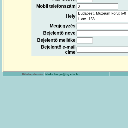
Mobil telefonszám
Hely
Megjegyzés
Bejelentő neve
Bejelentő melléke
Bejelentő e-mail
címe
Hibabejelentés:
telefonkonyv@iig.elte.hu