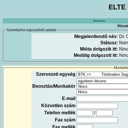
ELTE 
Keresés
Részle
Személyhez kapcsolódó adatok
Megjelenítendő név:
Dr. 
Státusz:
Nor
Mióta dolgozik itt:
Nin
Meddig dolgozott itt:
Nin
Munkahel
Szervezeti egység
Beosztás/Munkakör
E-mail
Közvetlen szám
Telefon mellék
/
Fax szám
Fax mellék