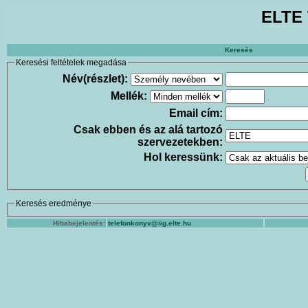
ELTE 
Keresés
Keresési feltételek megadása
Név(részlet):
Mellék:
Email cím:
Csak ebben és az alá tartozó
szervezetekben:
Hol keressünk:
Keresés eredménye
Hibabejelentés:
telefonkonyv@iig.elte.hu